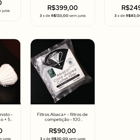
0
R$399,00
R$24
 juros
3
x de
R$133,00
sem juros
3
x de
R$83,0
misto -
Filtros Abaca+ - filtros de
co + 50
competição - 100
unidades
0
R$90,00
 juros
3
x de
R$30,00
sem juros