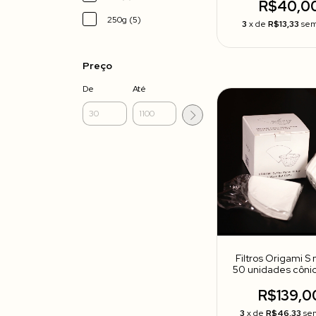
R$40,0
250g (5)
3
x de
R$13,33
sem
Preço
De
Até
Filtros Origami S 
50 unidades côni
flat bottom
R$139,0
3
x de
R$46,33
sem