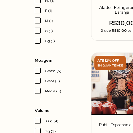
Pp (1)
Alado - Refrigera
P (1)
Laranja
M (1)
R$30,0
3
x de
R$10,00
sem
G (1)
Gg (1)
Moagem
ATÉ 12% OFF
EM QUANTIDADE
Grossa (5)
Grãos (5)
Média (5)
Volume
100g (4)
Rubi - Espresso c
1kg (3)