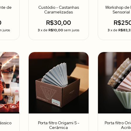
nte de
Custódio - Castanhas
Workshop de
Caramelizadas
Sensorial 
0
R$30,00
R$25
 juros
3
x de
R$10,00
sem juros
3
x de
R$83,3
lássico
Porta filtro Origami S -
Porta filtro Or
Cerâmica
Acril