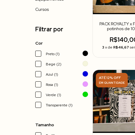
Cursos
PACK ROYALTY x F
Filtrar por
potinhos de 1
R$140,0
Cor
3
x de
R$46,67
se
Preto (1)
Bege (2)
Azul (1)
ATÉ 12% OFF
EM QUANTIDADE
Rosa (1)
Verde (1)
Transparente (1)
Tamanho