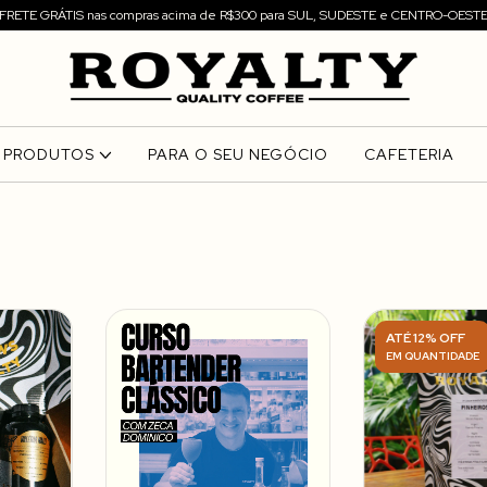
FRETE GRÁTIS nas compras acima de R$300 para SUL, SUDESTE e CENTRO-OEST
PRODUTOS
PARA O SEU NEGÓCIO
CAFETERIA
ATÉ 12% OFF
EM QUANTIDADE