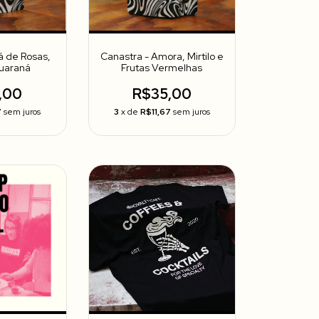
á de Rosas,
Canastra - Amora, Mirtilo e
Guaraná
Frutas Vermelhas
,00
R$35,00
7
sem juros
3
x de
R$11,67
sem juros