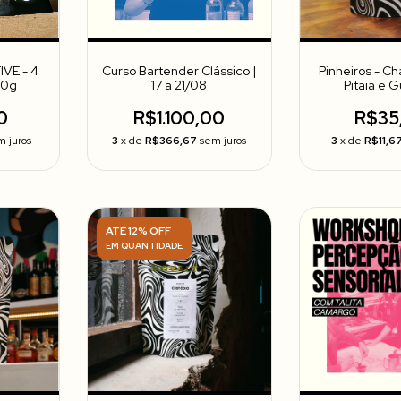
IVE - 4
Curso Bartender Clássico |
Pinheiros - Ch
00g
17 a 21/08
Pitaia e 
0
R$1.100,00
R$35
m juros
3
x de
R$366,67
sem juros
3
x de
R$11,6
ATÉ 12% OFF
EM QUANTIDADE