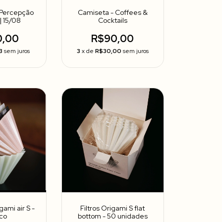
 Percepção
Camiseta - Coffees &
| 15/08
Cocktails
0,00
R$90,00
3
sem juros
3
x de
R$30,00
sem juros
igami air S -
Filtros Origami S flat
ico
bottom - 50 unidades