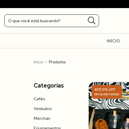
EZENAS DE CAFÉS POR ANO
INÍCIO
Início
>
Produtos
Categorias
ATÉ 12% OFF
EM QUANTIDADE
Cafés
Vestuário
Merchan
Equipamentos